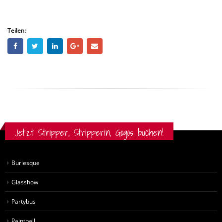
Teilen:
Jetzt Stripper, Stripperin, Gogos buchen!
Burlesque
Glasshow
Partybus
Paintball