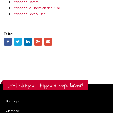
Stripperin Hamm
Stripperin Mülheim an der Ruhr
Stripperin Leverkusen
Teilen:
Jetzt Stripper, Stripperin, Gogos buchen!
Burlesque
Glasshow